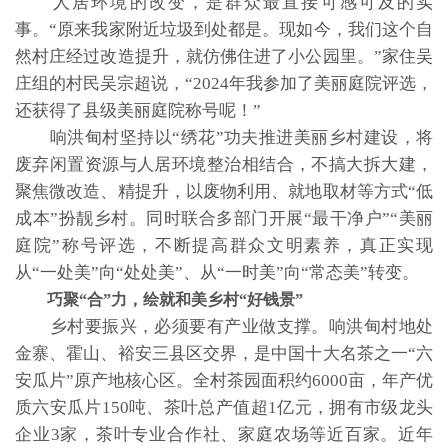
人居环境的改变，是群众最直接可感可及的实
事。“原来我家附近垃圾到处都是。现如今，我们这个自
然村庄经过改造提升，就仿佛住进了小公园里。”家住吴
庄组的村民吴宗超说，“2024年我参加了美丽庭院评选，
还获得了县级美丽庭院称号呢！”
响洪甸村坚持以“绣花”功夫推进美丽乡村建设，将
废弃闲置资源与人居环境整治相结合，不搞大拆大建，
聚焦微改造、精提升，以废物利用、就地取材等方式“低
成本”扮靓乡村。同时联合多部门开展“最干净户”“美丽
庭院”称号评选，不断提高群众文明素养，真正实现
从“一处美”向“处处美”、从“一时美”向“常态美”转变。
巧聚“合”力，绘就和美乡村“好钱景”
乡村要振兴，必须要有产业做支撑。响洪甸村地处
金寨、霍山、裕安三县区交界，是中国十大名茶之一“六
安瓜片”原产地核心区。全村茶园面积约6000亩，年产优
质六安瓜片150吨、茶叶总产值超1亿元，拥有市级龙头
企业3家，茶叶专业合作社、家庭农场等近百家。近年