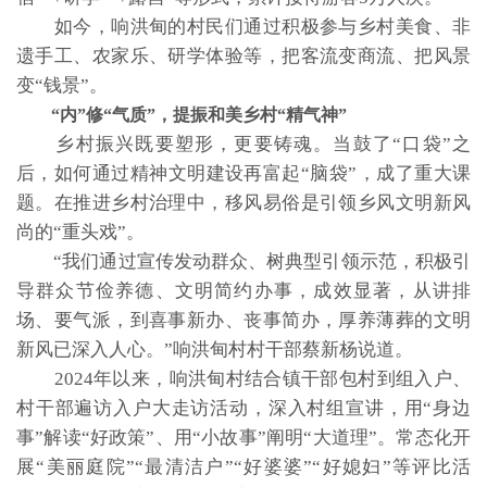
如今，响洪甸的村民们通过积极参与乡村美食、非
遗手工、农家乐、研学体验等，把客流变商流、把风景
变“钱景”。
“内”修“气质”，提振和美乡村“精气神”
乡村振兴既要塑形，更要铸魂。当鼓了“口袋”之
后，如何通过精神文明建设再富起“脑袋”，成了重大课
题。在推进乡村治理中，移风易俗是引领乡风文明新风
尚的“重头戏”。
“我们通过宣传发动群众、树典型引领示范，积极引
导群众节俭养德、文明简约办事，成效显著，从讲排
场、要气派，到喜事新办、丧事简办，厚养薄葬的文明
新风已深入人心。”响洪甸村村干部蔡新杨说道。
2024年以来，响洪甸村结合镇干部包村到组入户、
村干部遍访入户大走访活动，深入村组宣讲，用“身边
事”解读“好政策”、用“小故事”阐明“大道理”。常态化开
展“美丽庭院”“最清洁户”“好婆婆”“好媳妇”等评比活