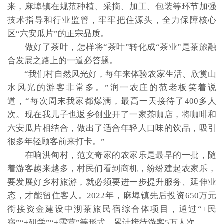
来，麻埠镇在规范种植、采摘、加工、包装等环节加强
技术指导和行业监管，牢牢把住源头，全力保障核心
区“六安瓜片”的正宗品质。
做好了茶叶，怎样将“茶叶”转化成“茶业”是茶旅融
合发展之路上的一道必答题。
“我们村自然风光好，每年来体验农家生活、欣赏山
水风光的游客非常多。”润一农庄的范老板笑着说
道，“每次周末我家都爆满，最高一天接待了400多人
次。现在我儿子也返乡创业开了一家茶咖店，将咖啡和
六安瓜片相结合，做出了适合年轻人口味的饮品，吸引
很多年轻顾客前来打卡。”
在响洪甸村，范文奇家的农家乐是最早的一批，随
着游客越来越多，村民们看到商机，纷纷建起农家乐，
要发展好乡村旅游，就必须要进一步提升服务、延伸业
态，才能留住客人。2022年，麻埠镇先后投资650万元
衔接资金建设中沏茶旅民宿综合体项目，通过“+民
宿”“+研学”“+露营”等形式，累计接待游客5万人次。