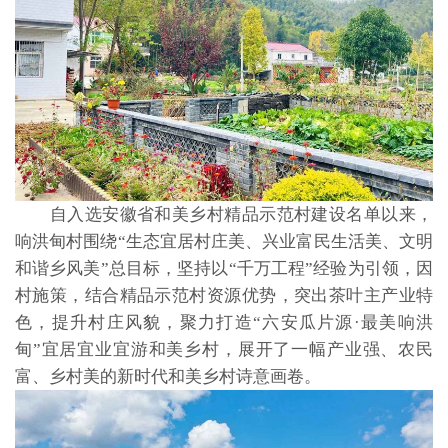
自入选安徽省和美乡村精品示范村建设名单以来，
响洪甸村围绕“生态宜居村庄美、兴业富民生活美、文明
和谐乡风美”总目标，坚持以“千万工程”经验为引领，因
村施策，结合精品示范村资源优势，突出茶叶主产业特
色，提升村庄风貌，聚力打造“六安瓜片源·最美响洪
甸”宜居宜业宜游和美乡村，展开了一幅产业强、农民
富、乡村美的新时代和美乡村诗意画卷。