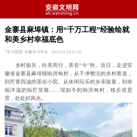
金寨县麻埠镇：用“千万工程”经验绘就
和美乡村幸福底色
“学习强国”安徽学习平台
2025-01-24 11:03
乡村振兴，向美而行，美在“今”秋。近日，走进安
徽省金寨县麻埠镇响洪甸村，从干净整洁的乡村巷道，
到芳香四溢的茶谷小院。从休闲玩乐的乡亲孩童，到幸
福洋溢的灿烂笑脸……现如今的响洪甸村，移步皆是
景，处处好风光。