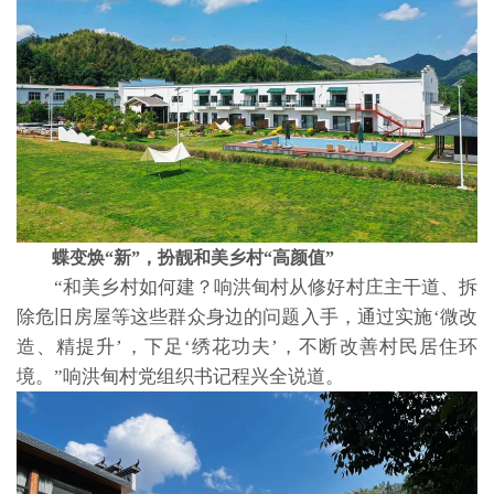
蝶变焕“新”，扮靓和美乡村“高颜值”
“和美乡村如何建？响洪甸村从修好村庄主干道、拆
除危旧房屋等这些群众身边的问题入手，通过实施‘微改
造、精提升’，下足‘绣花功夫’，不断改善村民居住环
境。”响洪甸村党组织书记程兴全说道。