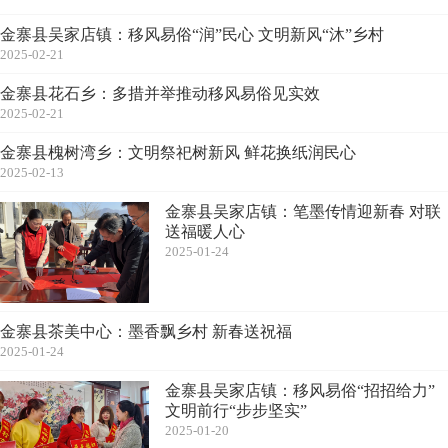
金寨县吴家店镇：移风易俗“润”民心 文明新风“沐”乡村
2025-02-21
金寨县花石乡：多措并举推动移风易俗见实效
2025-02-21
金寨县槐树湾乡：文明祭祀树新风 鲜花换纸润民心
2025-02-13
金寨县吴家店镇：笔墨传情迎新春 对联
送福暖人心
2025-01-24
金寨县茶美中心：墨香飘乡村 新春送祝福
2025-01-24
金寨县吴家店镇：移风易俗“招招给力”
文明前行“步步坚实”
2025-01-20