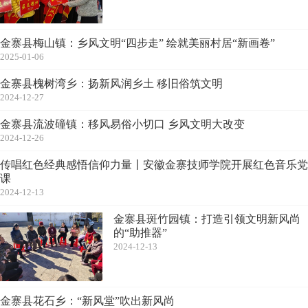
金寨县梅山镇：乡风文明“四步走” 绘就美丽村居“新画卷”
2025-01-06
金寨县槐树湾乡：扬新风润乡土 移旧俗筑文明
2024-12-27
金寨县流波䃥镇：移风易俗小切口 乡风文明大改变
2024-12-26
传唱红色经典感悟信仰力量丨安徽金寨技师学院开展红色音乐党
课
2024-12-13
金寨县斑竹园镇：打造引领文明新风尚
的“助推器”
2024-12-13
金寨县花石乡：“新风堂”吹出新风尚