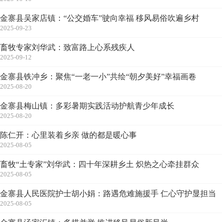
金寨县吴家店镇：“公交婚车”驶向幸福 移风易俗吹遍乡村
2025-09-23
畜牧专家刘华武：致富路上心系残疾人
2025-09-12
金寨县铁冲乡：聚焦“一老一小”共绘“朝夕美好”幸福画卷
2025-08-20
金寨县梅山镇：多彩暑期实践活动护航青少年成长
2025-08-20
陈仁开：心里装着乡亲 做的都是暖心事
2025-08-05
畜牧“土专家”刘华武：四十年深耕乡土 炽热之心牵挂群众
2025-08-05
金寨县人民医院护士胡小娟：路遇危难施援手 仁心守护显担当
2025-08-05