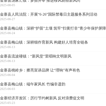
金寨县汤家汇镇：多措并举 推进移风易俗新风尚
2025-08-05
金寨县人民法院：开展“6·26”国际禁毒日主题服务系列活动
2025-06-27
金寨县梅山镇：深耕“护苗”土壤 筑牢“扫黄打非”青少年保护屏障
2025-06-24
金寨县梅山镇：深耕细作育新风 构建好人培育全链条
2025-06-13
金寨县流波䃥镇：“新风堂”里唱响文明新风
2025-06-13
金寨县桃岭乡：擦亮宣讲品牌 让“理响”有声有色
2025-06-04
金寨县梅山镇：端午家风长 竹编非遗韵
2025-06-03
金寨经济开发区：厉行节约树新风 反对浪费促文明
2025-05-23