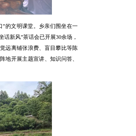
口”的文明课堂。乡亲们围坐在一
话新风”茶话会已开展30余场，
自觉远离铺张浪费、盲目攀比等陈
阵地开展主题宣讲、知识问答、