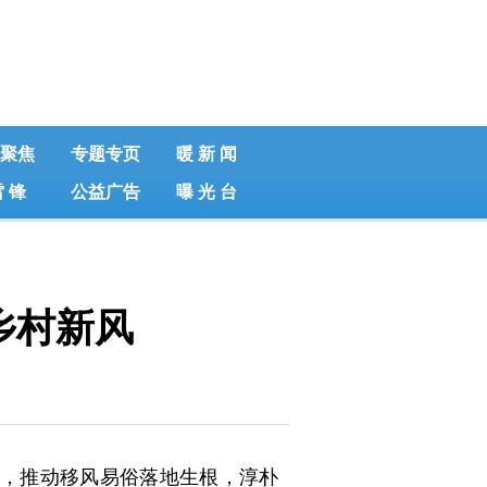
聚焦
专题专页
暖 新 闻
雷 锋
公益广告
曝 光 台
乡村新风
，推动移风易俗落地生根，淳朴