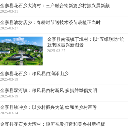
金寨县花石乡大湾村：三产融合绘新篇乡村振兴展新颜
2025-03-31
金寨县油坊店乡：春耕时节送技术茶苗栽植正当时
2025-03-27
金寨县南溪镇丁埠村：以“五维联动”绘
就老区振兴新图景
2025-03-27
金寨县花石乡：移风易俗润泽山乡
2025-03-19
金寨县双河镇：移风易俗树新风 多措并举倡文明
2025-03-19
金寨县铁冲乡：以乡村振兴为笔 绘和美乡村画卷
2025-03-14
金寨县花石乡大湾村：踔厉奋发打造和美乡村新样板