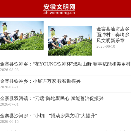
金寨县油坊店乡
面冲村：奏响乡
风文明新乐章
2025-06-10
金寨县铁冲乡：“花YOUNG铁冲杯”燃动山野 赛事赋能和美乡村
2026-08-03
金寨县铁冲乡：小屏连万家 数智助振兴
2026-07-21
金寨县双河镇：“云端”阵地聚民心 赋能善治促振兴
2026-07-01
金寨县沙河乡：“小切口”撬动乡风文明“大提升”
2026-06-15