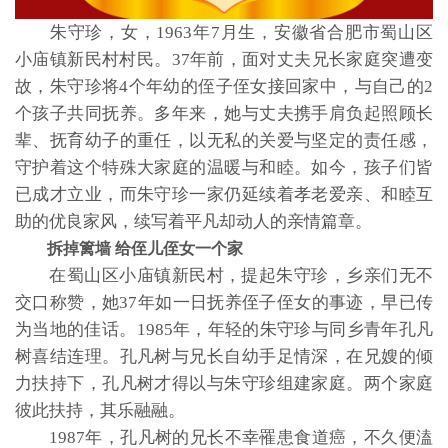
朱守珍，女，1963年7月生，安徽省合肥市蜀山区
小庙镇新民村村民。37年前，面对丈夫兄长家庭突遭变
故，朱守珍将4个年幼的侄子侄女接回家中，与自己的2
个孩子共同抚养。多年来，她与丈夫携手肩负起照顾长
辈、抚育幼子的重任，以无私的关爱与坚定的责任感，
守护着这个特殊大家庭的温暖与和睦。如今，孩子们皆
已成才立业，而朱守珍一家仍延续着孝老爱亲、和睦互
助的优良家风，续写着平凡却动人的亲情篇章。
拆掉篱墙 给侄儿侄女一个家
在蜀山区小庙镇新民村，提起朱守珍，乡亲们无不
交口称赞，她37年如一日抚养侄子侄女的事迹，早已传
为当地的佳话。1985年，年轻的朱守珍与同乡青年孔凡
树喜结连理。孔凡树与兄长自幼手足情深，在兄嫂的倾
力扶持下，孔凡树才得以与朱守珍组建家庭。两个家庭
彼此扶持，其乐融融。
1987年，孔凡树的兄长不幸罹患食道癌，不久便溘