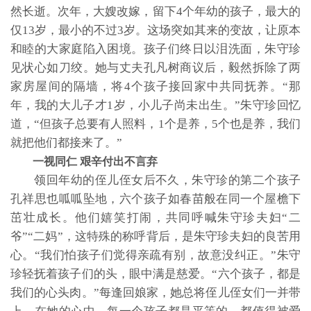
然长逝。次年，大嫂改嫁，留下4个年幼的孩子，最大的
仅13岁，最小的不过3岁。这场突如其来的变故，让原本
和睦的大家庭陷入困境。孩子们终日以泪洗面，朱守珍
见状心如刀绞。她与丈夫孔凡树商议后，毅然拆除了两
家房屋间的隔墙，将4个孩子接回家中共同抚养。“那
年，我的大儿子才1岁，小儿子尚未出生。”朱守珍回忆
道，“但孩子总要有人照料，1个是养，5个也是养，我们
就把他们都接来了。”
一视同仁 艰辛付出不言弃
领回年幼的侄儿侄女后不久，朱守珍的第二个孩子
孔祥思也呱呱坠地，六个孩子如春苗般在同一个屋檐下
茁壮成长。他们嬉笑打闹，共同呼喊朱守珍夫妇“二
爷”“二妈”，这特殊的称呼背后，是朱守珍夫妇的良苦用
心。“我们怕孩子们觉得亲疏有别，故意没纠正。”朱守
珍轻抚着孩子们的头，眼中满是慈爱。“六个孩子，都是
我们的心头肉。”每逢回娘家，她总将侄儿侄女们一并带