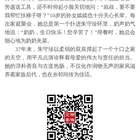
旁递送工具，还不时仰起小脸关切地问：“叔叔，要不要
我帮忙扶梯子呀？”10岁的孙女嫣嫣也十分关心长辈。每
次家庭聚会，她总是第一个扑进朱守珍怀里，奶声奶气
地说：“奶奶，生日快乐！您辛苦了！”用餐时，她总会
细心地为奶奶夹菜。
37年来，朱守珍以柔弱的双肩撑起了一个十口之家
的天空，用平凡点滴诠释着母爱的伟大与责任的担当。
她的淳朴善良与古道热肠，不仅化作润物无声的家风滋
养着家族后代，也在乡邻间传为佳话。