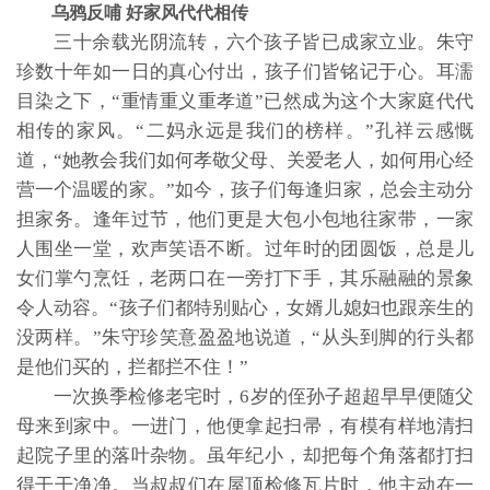
乌鸦反哺 好家风代代相传
三十余载光阴流转，六个孩子皆已成家立业。朱守
珍数十年如一日的真心付出，孩子们皆铭记于心。耳濡
目染之下，“重情重义重孝道”已然成为这个大家庭代代
相传的家风。“二妈永远是我们的榜样。”孔祥云感慨
道，“她教会我们如何孝敬父母、关爱老人，如何用心经
营一个温暖的家。”如今，孩子们每逢归家，总会主动分
担家务。逢年过节，他们更是大包小包地往家带，一家
人围坐一堂，欢声笑语不断。过年时的团圆饭，总是儿
女们掌勺烹饪，老两口在一旁打下手，其乐融融的景象
令人动容。“孩子们都特别贴心，女婿儿媳妇也跟亲生的
没两样。”朱守珍笑意盈盈地说道，“从头到脚的行头都
是他们买的，拦都拦不住！”
一次换季检修老宅时，6岁的侄孙子超超早早便随父
母来到家中。一进门，他便拿起扫帚，有模有样地清扫
起院子里的落叶杂物。虽年纪小，却把每个角落都打扫
得干干净净。当叔叔们在屋顶检修瓦片时，他主动在一