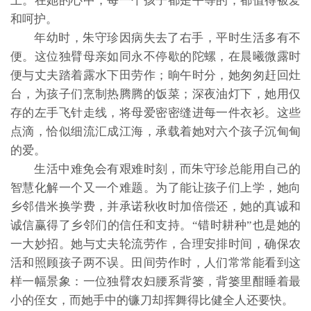
上。在她的心中，每一个孩子都是平等的，都值得被爱
和呵护。
年幼时，朱守珍因病失去了右手，平时生活多有不
便。这位独臂母亲如同永不停歇的陀螺，在晨曦微露时
便与丈夫踏着露水下田劳作；晌午时分，她匆匆赶回灶
台，为孩子们烹制热腾腾的饭菜；深夜油灯下，她用仅
存的左手飞针走线，将母爱密密缝进每一件衣衫。这些
点滴，恰似细流汇成江海，承载着她对六个孩子沉甸甸
的爱。
生活中难免会有艰难时刻，而朱守珍总能用自己的
智慧化解一个又一个难题。为了能让孩子们上学，她向
乡邻借米换学费，并承诺秋收时加倍偿还，她的真诚和
诚信赢得了乡邻们的信任和支持。“错时耕种”也是她的
一大妙招。她与丈夫轮流劳作，合理安排时间，确保农
活和照顾孩子两不误。田间劳作时，人们常常能看到这
样一幅景象：一位独臂农妇腰系背篓，背篓里酣睡着最
小的侄女，而她手中的镰刀却挥舞得比健全人还要快。