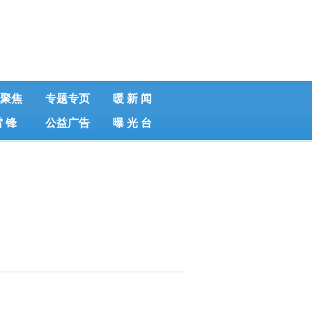
聚焦
专题专页
暖 新 闻
雷 锋
公益广告
曝 光 台