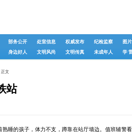
部务公开
处室信息
权威发布
纪检监察
图片
身边好人
文明风尚
文明传真
未成年人
学 
 正文
铁站
熟睡的孩子，体力不支，蹲靠在站厅墙边。值班辅警看