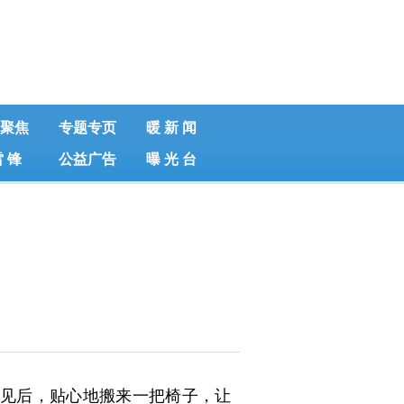
聚焦
专题专页
暖 新 闻
雷 锋
公益广告
曝 光 台
见后，贴心地搬来一把椅子，让