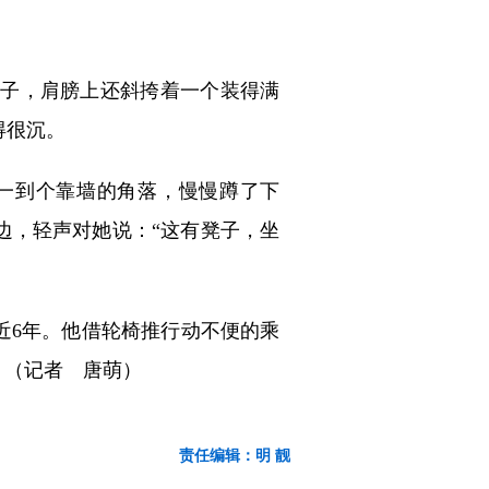
子，肩膀上还斜挎着一个装得满
得很沉。
一到个靠墙的角落，慢慢蹲了下
边，轻声对她说：“这有凳子，坐
近6年。他借轮椅推行动不便的乘
。（记者 唐萌）
责任编辑：明 靓