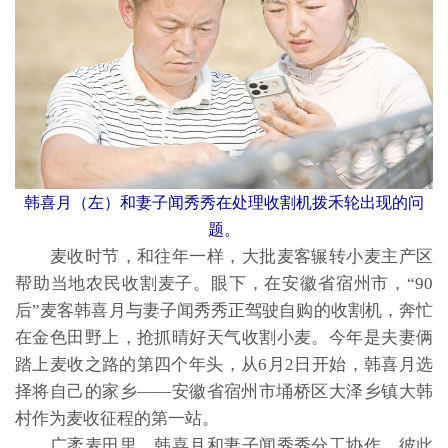
韩喜月（左）和妻子闻秀秀在处理收割机拨禾轮出现的问
题。
麦收时节，和往年一样，大批麦客辗转小麦主产区
帮助当地农民收割麦子。眼下，在安徽省宿州市，“90
后”麦客韩喜月与妻子闻秀秀正驾驶自购的收割机，奔忙
在金色田野上，抢抓晴好天气收割小麦。今年是夫妻俩
踏上麦收之路的第四个年头，从6月2日开始，韩喜月选
择将自己的家乡——安徽省宿州市埇桥区大泽乡镇大韩
村作为麦收征程的第一站。
广袤麦田里，韩喜月和妻子闻秀秀分工协作、彼此