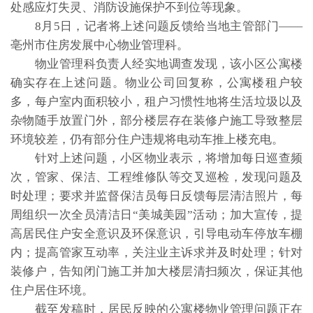
处感应灯失灵、消防设施保护不到位等现象。
8月5日，记者将上述问题反馈给当地主管部门——
亳州市住房发展中心物业管理科。
物业管理科负责人经实地调查发现，该小区公寓楼
确实存在上述问题。物业公司回复称，公寓楼租户较
多，每户室内面积较小，租户习惯性地将生活垃圾以及
杂物随手放置门外，部分楼层存在装修户施工导致整层
环境较差，仍有部分住户违规将电动车推上楼充电。
针对上述问题，小区物业表示，将增加每日巡查频
次，管家、保洁、工程维修队等交叉巡检，发现问题及
时处理；要求并监督保洁员每日反馈每层清洁照片，每
周组织一次全员清洁日“美城美园”活动；加大宣传，提
高居民住户安全意识及环保意识，引导电动车停放车棚
内；提高管家互动率，关注业主诉求并及时处理；针对
装修户，告知闭门施工并加大楼层清扫频次，保证其他
住户居住环境。
截至发稿时，居民反映的公寓楼物业管理问题正在