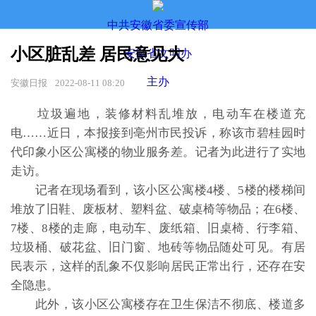
中共安徽省委宣传部
小区脏乱差 居民意见大
安徽省文明办
主办
安徽日报
2022-08-11 08:20
垃圾遍地，装修材料乱堆放，电动车在楼道充
电……近日，本报接到亳州市民投诉，称该市碧桂园时
代印象小区公寓楼的物业服务差。记者为此进行了实地
走访。
记者在现场看到，该小区公寓楼4楼、5楼的楼梯间
堆放了旧鞋、废板材、塑料盆、破桌椅等物品；在6楼、
7楼、8楼的走廊，电动车、废纸箱、旧桌椅、行李箱、
垃圾桶、破花盆、旧门窗、地砖等物品随处可见。有居
民表示，这样的乱象不仅影响居民正常出行，还存在安
全隐患。
此外，该小区公寓楼存在卫生保洁不彻底、楼道多