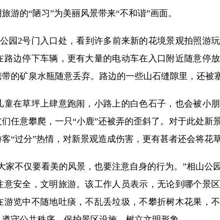
旅游的“陋习”为美丽风景带来“不和谐”画面。
公园2号门入口处，看到许多前来新的花境景观拍照游玩
在路边停下车辆，更有大量的电动车在入口附近随意停放
携带的矿泉水瓶随意丢弃。路边的一些山石缝隙里，还被
童在草坪上肆意跑闹，小路上的白色石子，也会被小朋
们任意攀爬，一只“小鹿”还被弄的歪斜了。对于此处新
客“过分”热情，对新景观造成伤害，更有甚者还会将花
家不仅要看美的风景，也要注意自身的行为。”相山公园
注意安全，文明旅游。该工作人员表示，无论到哪个景区
在游览中不随地吐痰，不乱丢垃圾，不攀折树木花果，不
，遵守公共秩序，保护景区设施，树立文明形象。